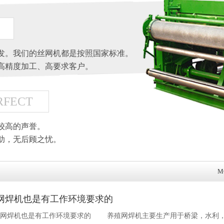
发。我们的丝网机都是按照国家标准。
高精度加工、高要求客户。
RFECT
较高的声誉。
助，无后顾之忧。
M
网焊机也是有工作环境要求的
焊机也是有工作环境要求的 养殖网焊机主要生产用于桥梁，水利