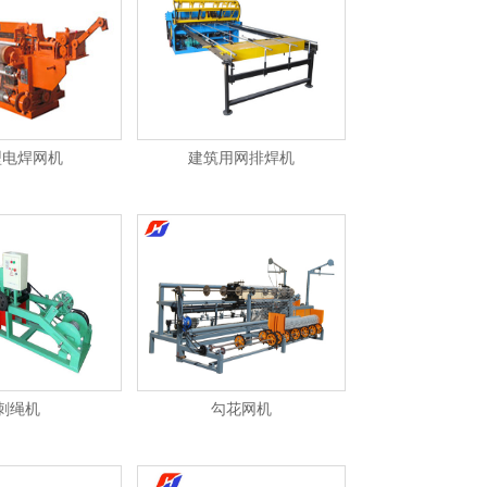
型电焊网机
建筑用网排焊机
刺绳机
勾花网机