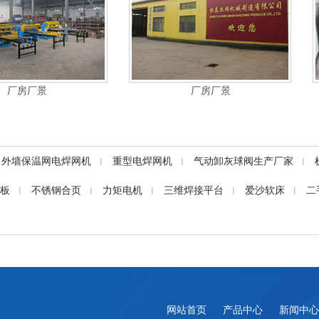
厂房厂景
厂房
外墙保温网电焊网机
重型电焊网机
气动卸灰球阀生产厂家
板
不锈钢合页
力矩电机
三维焊接平台
爱沙软床
二
网站首页
产品中心
新闻中心