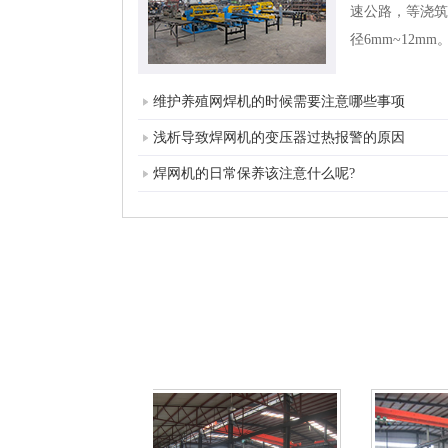
速公路，等浇筑
径6mm~12
维护养殖网焊机的时候需要注意哪些事项
浅析导致焊网机的变压器过热报警的原因
焊网机的日常保养该注意什么呢?