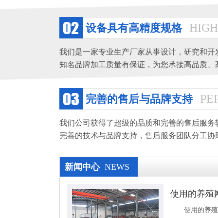
HIGH
设备具有高精度规格
我们是一家专业生产厂家从事设计，研究和开
知名品牌加工质量有保证，为您承接高品质、
PE
完善的售后与品牌支持
我们公司获得了超级的品质和完善的售后服务
完善的技术与品牌支持，售后服务团队分工协
新闻中心
NEWS
使用的养殖
使用的养殖网