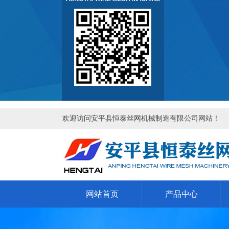
欢迎访问安平县恒泰丝网机械制造有限公司网站！
网站首页
产品中心