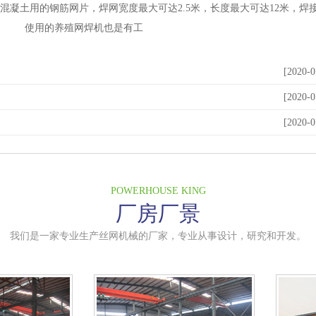
混凝土用的钢筋网片，焊网宽度最大可达2.5米，长度最大可达12米，焊
mm。 使用的养殖网焊机也是有工
[2020-0
[2020-0
[2020-0
POWERHOUSE KING
厂房厂景
我们是一家专业生产丝网机械的厂家，专业从事设计，研究和开发。