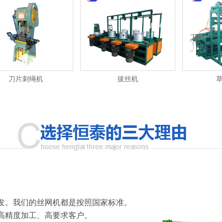
刀片刺绳机
拔丝机
发。我们的丝网机都是按照国家标准。
高精度加工、高要求客户。