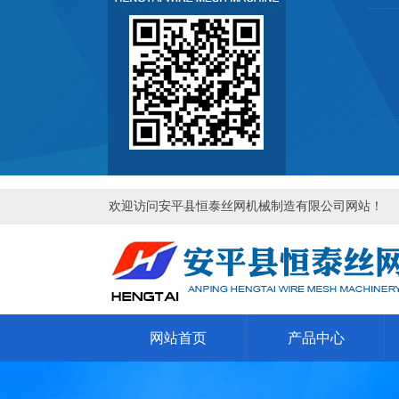
欢迎访问安平县恒泰丝网机械制造有限公司网站！
网站首页
产品中心