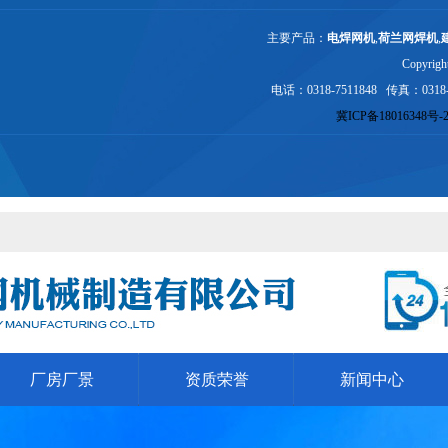
主要产品：
电焊网机
,
荷兰网焊机
,
Copyri
电话：0318-7511848 传真：03
冀ICP备18016348号-
厂房厂景
资质荣誉
新闻中心