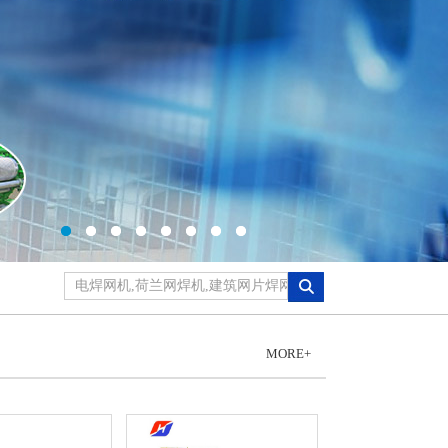
MORE+