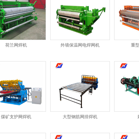
荷兰网焊机
外墙保温网电焊网机
重
煤矿支护网焊机
大型钢筋网排焊机