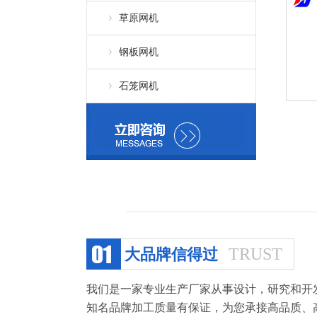
草原网机
钢板网机
石笼网机
TRUST
大品牌信得过
我们是一家专业生产厂家从事设计，研究和开
知名品牌加工质量有保证，为您承接高品质、