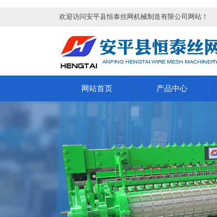
欢迎访问安平县恒泰丝网机械制造有限公司网站！
网站首页
产品中心