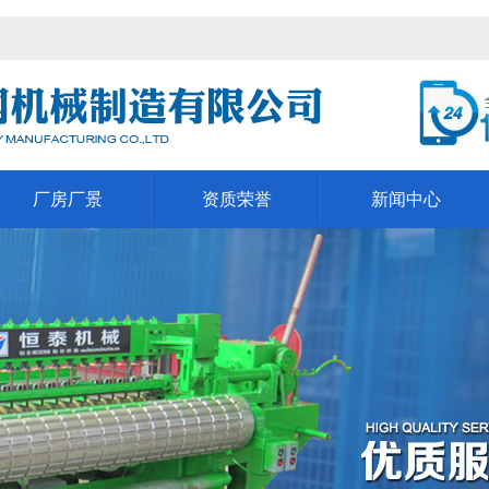
厂房厂景
资质荣誉
新闻中心