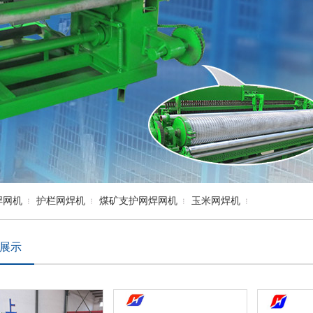
焊网机
护栏网焊机
煤矿支护网焊网机
玉米网焊机
展示