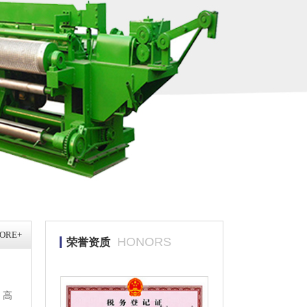
ORE+
HONORS
荣誉资质
，高